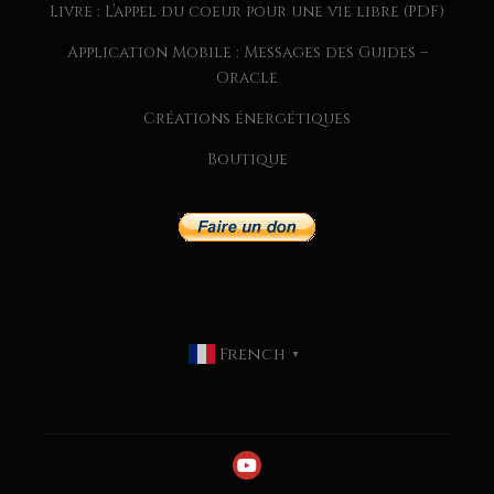
Livre : L’appel du coeur pour une vie libre (PDF)
Application Mobile : Messages des Guides –
Oracle
Créations énergétiques
Boutique
CHAQUE SEMAINE, JE PARTAGE
DANS MA NEWSLETTER
EXCLUSIVE :
French
MESSAGES DES GUIDES
▼
CONSEILS SPIRITUELS
INSPIRATIONS POUR
HARMONISER VOTRE VIE