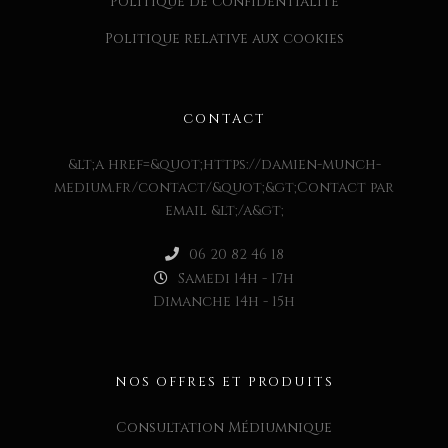
Politique de confidentialité
Politique relative aux cookies
CONTACT
&lt;a href=&quot;https://damien-munch-
medium.fr/contact/&quot;&gt;Contact par
email &lt;/a&gt;
06 20 82 46 18
Samedi 14h - 17h
Dimanche 14h - 15h
NOS OFFRES ET PRODUITS
Consultation Médiumnique