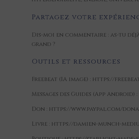
Partagez votre expérien
Dis-moi en commentaire : as-tu dé
grand ?
Outils et ressources
Freebeat (IA image) : https://freeb
Messages des Guides (App Android) 
Don : https://www.paypal.com/don
Livre : https://damien-munch-medi
Boutique : https://starlight-made-