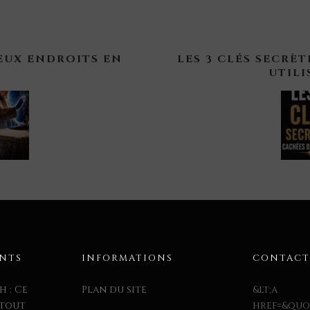
DEUX ENDROITS EN
LES 3 CLÉS SECRÈ
UTILI
ENTS
INFORMATIONS
CONTAC
h : Ce
Plan du site
&lt;a
 tout
href=&quot