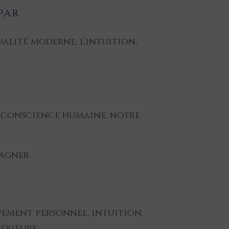
par
ualité moderne, l’intuition,
a conscience humaine, notre
agner.
ppement personnel, intuition,
térieure