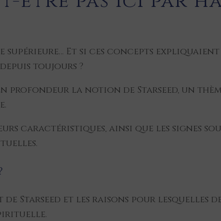
t-être pas ici par h
nce supérieure… Et si ces concepts expliquaie
depuis toujours ?
n profondeur la notion de Starseed, un thème
e.
eurs caractéristiques, ainsi que les signes so
ituelles.
?
de Starseed et les raisons pour lesquelles d
irituelle.