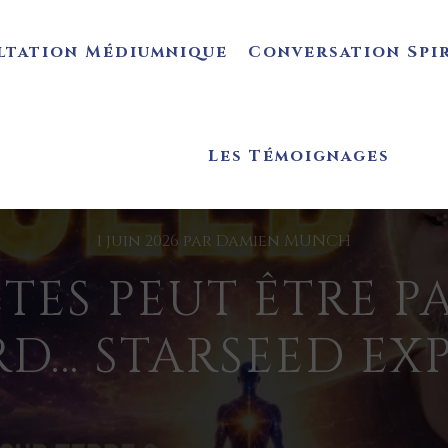
ltation Médiumnique
Conversation Spi
Les Témoignages
1 juin 2026
par
Damien MUNCH
TES PEUT ÊTRE PA
D… STARSEED EX