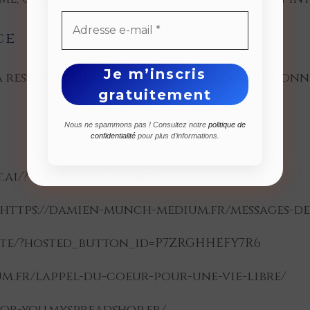
ce
jà ressenti ce décalage intérieur ou une con
Nous ne spammons pas ! Consultez notre
politique de
confidentialité
pour plus d’informations.
eat.ai/?via=damien-munch
: https://damien-munch-medium.fr/messages-de
ate/?hosted_button_id=P7ZRGHHEFY7R6
um.fr/lappel-du-coeur-pour-une-vie-libre/
for-you.myspreadshop.fr/