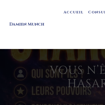
Accueil
Consu
Damien Munch
VOUS N’Ê
HASAR