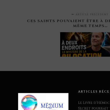
ARTICLE PRÉCÉDENT
CES SAINTS POUVAIENT ÊTRE À 
MÊME TEMPS…
ARTICLES RÉC
Le Livre d’Hénoc
Secret pourrait