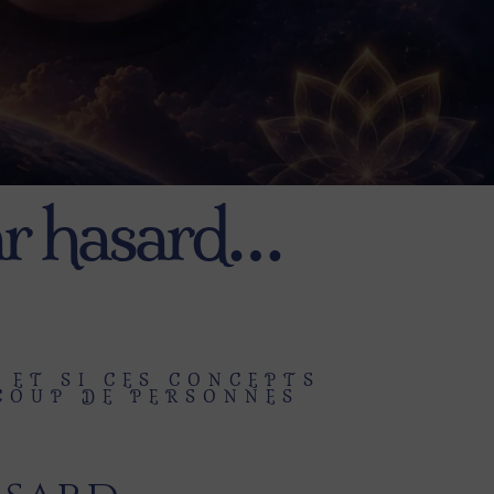
par hasard…
 ET SI CES CONCEPTS
COUP DE PERSONNES