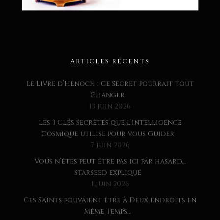
ARTICLES RÉCENTS
Le Livre d’Hénoch : Ce Secret pourrait tout
Changer
13 juin 2026
Les 3 Clés Secrètes que l’Intelligence
Cosmique utilise pour vous Guider
7 juin 2026
Vous n’êtes peut être pas ici par hasard…
Starseed expliqué
1 juin 2026
Ces Saints pouvaient être à Deux endroits en
Même Temps…