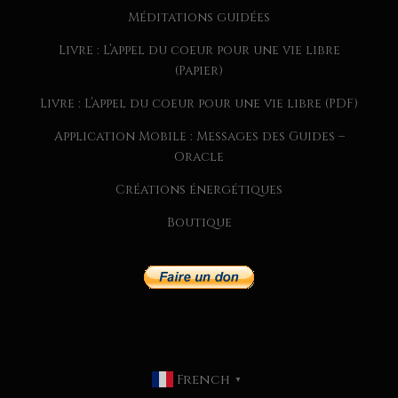
Méditations guidées
Livre : L’appel du coeur pour une vie libre
(Papier)
Livre : L’appel du coeur pour une vie libre (PDF)
Application Mobile : Messages des Guides –
Oracle
Créations énergétiques
Boutique
CHAQUE SEMAINE, JE PARTAGE
DANS MA NEWSLETTER
EXCLUSIVE :
French
MESSAGES DES GUIDES
▼