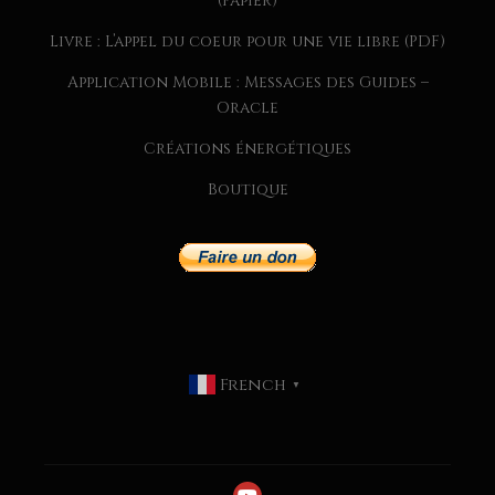
(Papier)
Livre : L’appel du coeur pour une vie libre (PDF)
Application Mobile : Messages des Guides –
Oracle
Créations énergétiques
Boutique
CHAQUE SEMAINE, JE PARTAGE
DANS MA NEWSLETTER
EXCLUSIVE :
French
MESSAGES DES GUIDES
▼
CONSEILS SPIRITUELS
INSPIRATIONS POUR