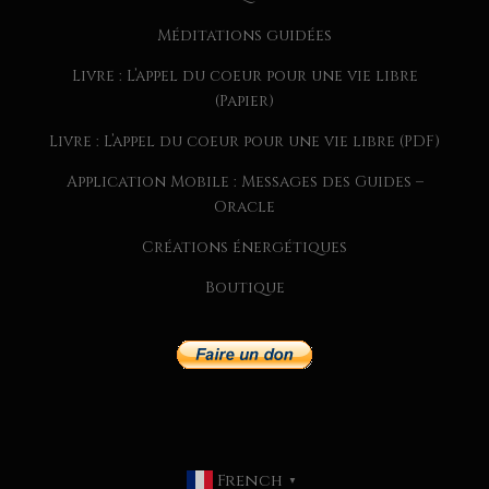
Méditations guidées
Livre : L’appel du coeur pour une vie libre
(Papier)
Livre : L’appel du coeur pour une vie libre (PDF)
Application Mobile : Messages des Guides –
Oracle
Créations énergétiques
Boutique
CHAQUE SEMAINE, JE PARTAGE
DANS MA NEWSLETTER
EXCLUSIVE :
French
MESSAGES DES GUIDES
▼