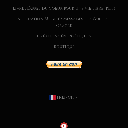
Livre : L’appel du coeur pour une vie libre (PDF)
Application Mobile : Messages des Guides –
Oracle
Créations énergétiques
Boutique
CHAQUE SEMAINE, JE PARTAGE
DANS MA NEWSLETTER
EXCLUSIVE :
French
MESSAGES DES GUIDES
▼
CONSEILS SPIRITUELS
INSPIRATIONS POUR
HARMONISER VOTRE VIE